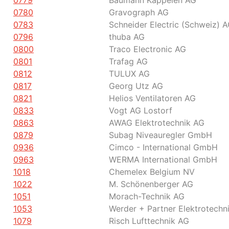
0779
Baumann Kappelen AG
0780
Gravograph AG
0783
Schneider Electric (Schweiz) 
0796
thuba AG
0800
Traco Electronic AG
0801
Trafag AG
0812
TULUX AG
0817
Georg Utz AG
0821
Helios Ventilatoren AG
0833
Vogt AG Lostorf
0863
AWAG Elektrotechnik AG
0879
Subag Niveauregler GmbH
0936
Cimco - International GmbH
0963
WERMA International GmbH
1018
Chemelex Belgium NV
1022
M. Schönenberger AG
1051
Morach-Technik AG
1053
Werder + Partner Elektrotechn
1079
Risch Lufttechnik AG