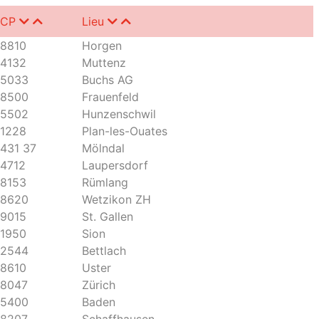
CP
Lieu
8810
Horgen
4132
Muttenz
5033
Buchs AG
8500
Frauenfeld
5502
Hunzenschwil
1228
Plan-les-Ouates
431 37
Mölndal
4712
Laupersdorf
8153
Rümlang
8620
Wetzikon ZH
9015
St. Gallen
1950
Sion
2544
Bettlach
8610
Uster
8047
Zürich
5400
Baden