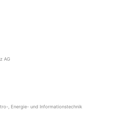
G
iz AG
ktro-, Energie- und Informationstechnik