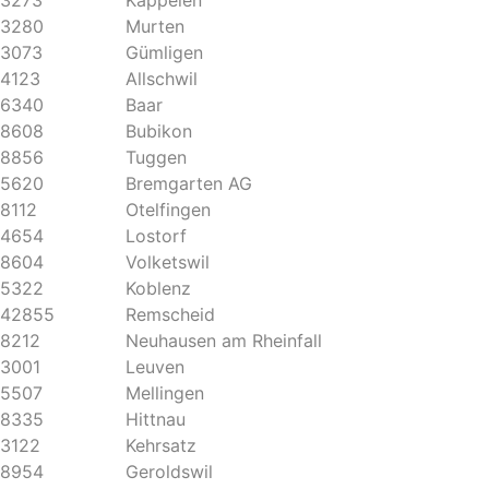
3273
Kappelen
3280
Murten
3073
Gümligen
4123
Allschwil
6340
Baar
8608
Bubikon
8856
Tuggen
5620
Bremgarten AG
8112
Otelfingen
4654
Lostorf
8604
Volketswil
5322
Koblenz
42855
Remscheid
8212
Neuhausen am Rheinfall
3001
Leuven
5507
Mellingen
8335
Hittnau
3122
Kehrsatz
8954
Geroldswil