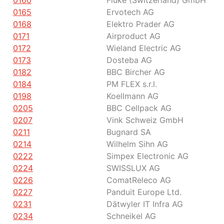
0160
Fluke (Switzerland) GmbH
0165
Ervotech AG
0168
Elektro Prader AG
0171
Airproduct AG
0172
Wieland Electric AG
0173
Dosteba AG
0182
BBC Bircher AG
0184
PM FLEX s.r.l.
0198
Koellmann AG
0205
BBC Cellpack AG
0207
Vink Schweiz GmbH
0211
Bugnard SA
0214
Wilhelm Sihn AG
0222
Simpex Electronic AG
0224
SWISSLUX AG
0226
ComatReleco AG
0227
Panduit Europe Ltd.
0231
Dätwyler IT Infra AG
0234
Schneikel AG