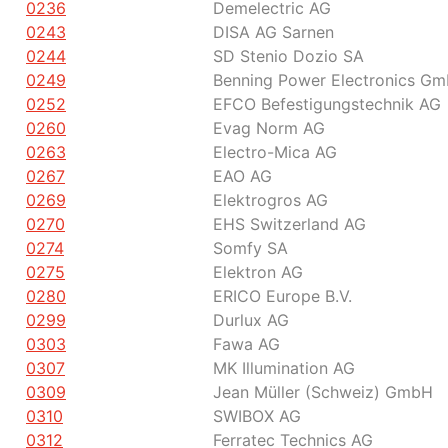
0236
Demelectric AG
0243
DISA AG Sarnen
0244
SD Stenio Dozio SA
0249
Benning Power Electronics G
0252
EFCO Befestigungstechnik AG
0260
Evag Norm AG
0263
Electro-Mica AG
0267
EAO AG
0269
Elektrogros AG
0270
EHS Switzerland AG
0274
Somfy SA
0275
Elektron AG
0280
ERICO Europe B.V.
0299
Durlux AG
0303
Fawa AG
0307
MK Illumination AG
0309
Jean Müller (Schweiz) GmbH
0310
SWIBOX AG
0312
Ferratec Technics AG