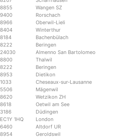
8207
Schaffhausen
8855
Wangen SZ
9400
Rorschach
8966
Oberwil-Lieli
8404
Winterthur
8184
Bachenbülach
8222
Beringen
24030
Almenno San Bartolomeo
8800
Thalwil
8222
Beringen
8953
Dietikon
1033
Cheseaux-sur-Lausanne
5506
Mägenwil
8620
Wetzikon ZH
8618
Oetwil am See
3186
Düdingen
EC1Y 1HQ
London
6460
Altdorf UR
8954
Geroldswil