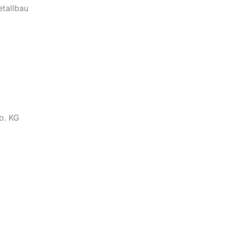
etallbau
o. KG