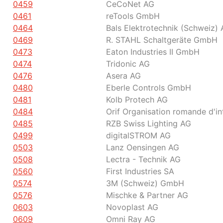
0459
CeCoNet AG
0461
reTools GmbH
0464
Bals Elektrotechnik (Schweiz)
0469
R. STAHL Schaltgeräte GmbH
0473
Eaton Industries II GmbH
0474
Tridonic AG
0476
Asera AG
0480
Eberle Controls GmbH
0481
Kolb Protech AG
0484
Orif Organisation romande d'in
0485
RZB Swiss Lighting AG
0499
digitalSTROM AG
0503
Lanz Oensingen AG
0508
Lectra - Technik AG
0560
First Industries SA
0574
3M (Schweiz) GmbH
0576
Mischke & Partner AG
0603
Novoplast AG
0609
Omni Ray AG