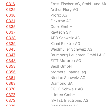
0316
Ernst Fischer AG, Stahl- und M
0325
Arthur Flury AG
0330
Profix AG
0331
Flextron AG
0335
Quox GmbH
0337
Raytech S.r.l.
0338
ABB Schweiz AG
0339
Kühni Elektro AG
0345
Weidmüller Schweiz AG
0347
Brumberg Leuchten GmbH & C
0348
ZITT Motoren AG
0353
Seidl GmbH
0356
prometall handel ag
0361
Niedax Schweiz AG
0363
Diamond SA
0370
EGLO Schweiz AG
0372
e-intec GmbH
0373
ISATEL Electronic AG