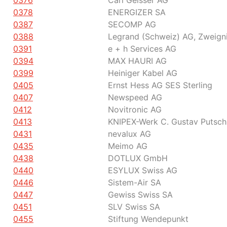
0376
Carl Geisser AG
0378
ENERGIZER SA
0387
SECOMP AG
0388
Legrand (Schweiz) AG, Zweign
0391
e + h Services AG
0394
MAX HAURI AG
0399
Heiniger Kabel AG
0405
Ernst Hess AG SES Sterling
0407
Newspeed AG
0412
Novitronic AG
0413
KNIPEX-Werk C. Gustav Putsch
0431
nevalux AG
0435
Meimo AG
0438
DOTLUX GmbH
0440
ESYLUX Swiss AG
0446
Sistem-Air SA
0447
Gewiss Swiss SA
0451
SLV Swiss SA
0455
Stiftung Wendepunkt