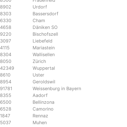
8500
Frauenfeld
8902
Urdorf
8303
Bassersdorf
6330
Cham
4658
Däniken SO
9220
Bischofszell
3097
Liebefeld
4115
Mariastein
8304
Wallisellen
8050
Zürich
42349
Wuppertal
8610
Uster
8954
Geroldswil
91781
Weissenburg in Bayern
8355
Aadorf
6500
Bellinzona
6528
Camorino
1847
Rennaz
5037
Muhen