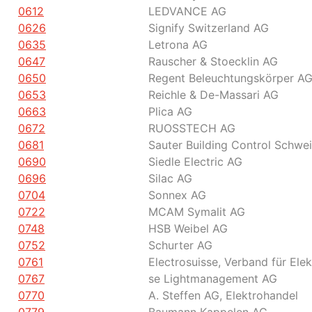
0612
LEDVANCE AG
0626
Signify Switzerland AG
0635
Letrona AG
0647
Rauscher & Stoecklin AG
0650
Regent Beleuchtungskörper A
0653
Reichle & De-Massari AG
0663
Plica AG
0672
RUOSSTECH AG
0681
Sauter Building Control Schwe
0690
Siedle Electric AG
0696
Silac AG
0704
Sonnex AG
0722
MCAM Symalit AG
0748
HSB Weibel AG
0752
Schurter AG
0761
Electrosuisse, Verband für Ele
0767
se Lightmanagement AG
0770
A. Steffen AG, Elektrohandel