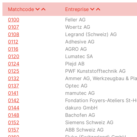
Matchcode
Entreprise
0100
Feller AG
0107
Woertz AG
0108
Legrand (Schweiz) AG
0112
Adhesive AG
0116
AGRO AG
0120
Lumatec SA
0124
Plejd AB
0125
PWF Kunststofftechnik AG
0132
Ammer AG, Werkzeugbau & Plas
0137
Optec AG
0141
mamutec AG
0142
Fondation Foyers-Ateliers St-H
0144
dakuro GmbH
0148
Bachofen AG
0152
Siemens Schweiz AG
0157
ABB Schweiz AG